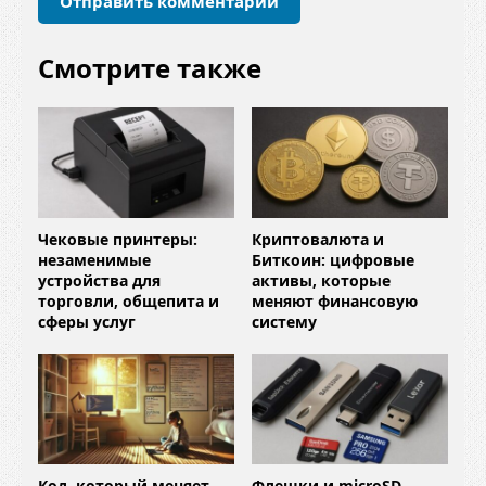
й
*
Смотрите также
Чековые принтеры:
Криптовалюта и
незаменимые
Биткоин: цифровые
устройства для
активы, которые
торговли, общепита и
меняют финансовую
сферы услуг
систему
Код, который меняет
Флешки и microSD-