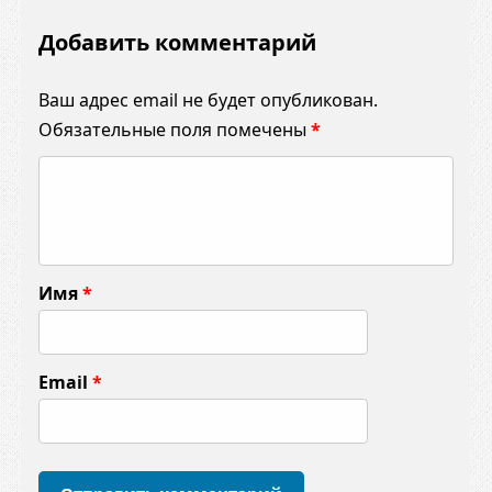
Добавить комментарий
Ваш адрес email не будет опубликован.
Обязательные поля помечены
*
К
о
м
м
Имя
*
е
н
т
Email
*
а
р
и