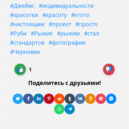
#Джеймс
#индивидуальности
#красотки
#красоту
#ктото
#настоящим
#проект
#просто
#Руби
#Рыжие
#рыжим
#стал
#стандартов
#фотографии
#Черновик
1
Поделитесь с друзьями!