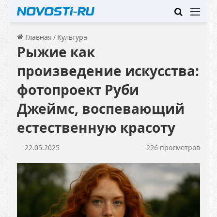
Искать
Ме
Главная
/
Культура
Рыжие как
произведение искусства:
фотопроект Руби
Джеймс, воспевающий
естественную красоту
22.05.2025
226 просмотров