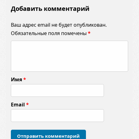
Добавить комментарий
Ваш адрес email не будет опубликован.
Обязательные поля помечены
*
К
о
м
м
Имя
*
е
н
т
Email
*
а
р
и
й