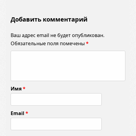
Добавить комментарий
Ваш адрес email не будет опубликован.
Обязательные поля помечены
*
К
о
м
м
Имя
*
е
н
т
Email
*
а
р