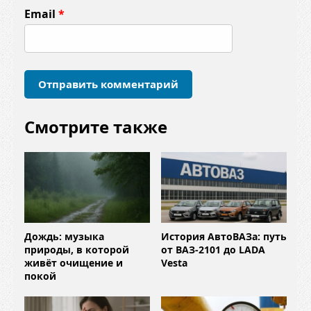
т
Email
*
а
р
и
й
*
Смотрите также
Дождь: музыка
История АвтоВАЗа: путь
природы, в которой
от ВАЗ-2101 до LADA
живёт очищение и
Vesta
покой