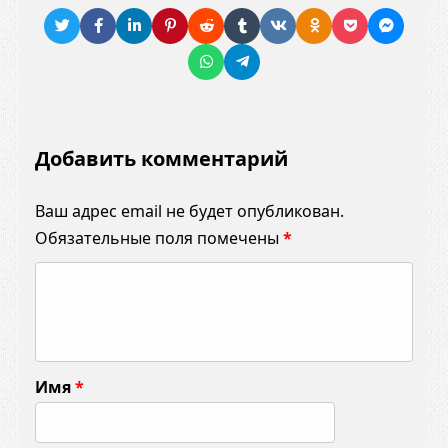
Добавить комментарий
Ваш адрес email не будет опубликован.
Обязательные поля помечены
*
К
о
м
м
Имя
*
е
н