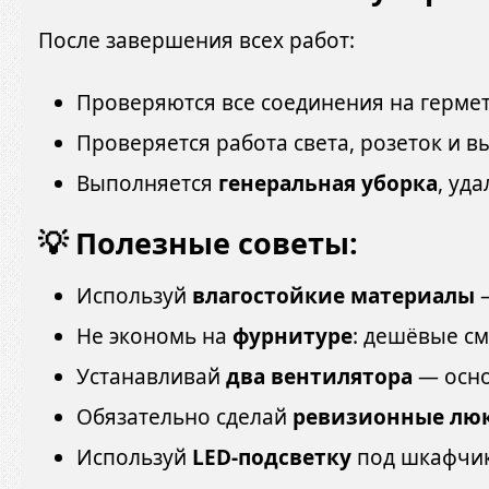
После завершения всех работ:
Проверяются все соединения на гермет
Проверяется работа света, розеток и в
Выполняется
генеральная уборка
, уд
💡 Полезные советы:
Используй
влагостойкие материалы
—
Не экономь на
фурнитуре
: дешёвые см
Устанавливай
два вентилятора
— осно
Обязательно сделай
ревизионные лю
Используй
LED-подсветку
под шкафчик