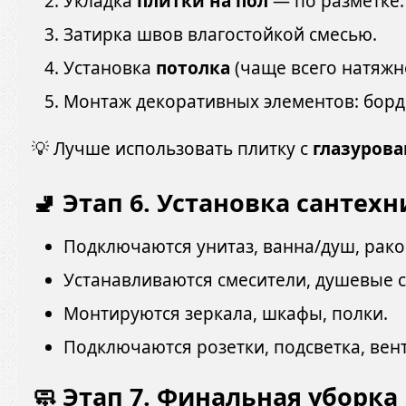
Укладка
плитки на пол
— по разметке.
Затирка швов влагостойкой смесью.
Установка
потолка
(чаще всего натяжн
Монтаж декоративных элементов: борд
💡 Лучше использовать плитку с
глазуров
🚽 Этап 6. Установка сантех
Подключаются унитаз, ванна/душ, рако
Устанавливаются смесители, душевые с
Монтируются зеркала, шкафы, полки.
Подключаются розетки, подсветка, вен
🧼 Этап 7. Финальная уборка