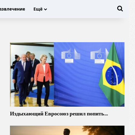
Иска
азвлечение
Ещё
Издыхающий Евросоюз решил попить…