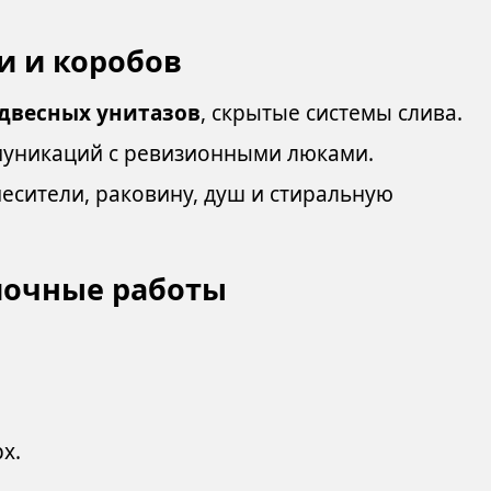
и и коробов
двесных унитазов
, скрытые системы слива.
уникаций с ревизионными люками.
есители, раковину, душ и стиральную
елочные работы
х.