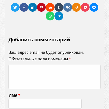
Добавить комментарий
Ваш адрес email не будет опубликован.
Обязательные поля помечены
*
К
о
м
м
Имя
*
е
н