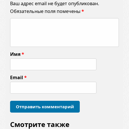
Ваш адрес email не будет опубликован.
Обязательные поля помечены
*
К
о
м
м
Имя
*
е
н
т
Email
*
а
р
и
й
*
Смотрите также