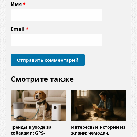
Имя
*
е
н
т
Email
*
а
р
и
й
*
Смотрите также
Тренды в уходе за
Интересные истории из
собаками: GPS-
жизни: чемодан,