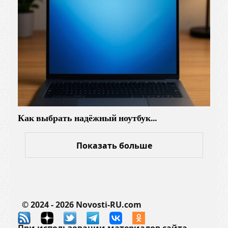
б
у
д
у
щ
е
г
о
у
Как выбрать надёжный ноутбук…
ж
е
с
Показать больше
е
г
о
д
© 2024 - 2026 Novosti-RU.com
н
я