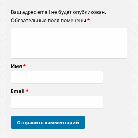
Ваш адрес email не будет опубликован.
Обязательные поля помечены
*
К
о
м
м
Имя
*
е
н
т
Email
*
а
р
и
й
*