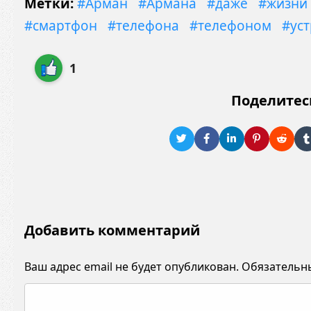
Метки:
#Арман
#Армана
#даже
#жизни
#смартфон
#телефона
#телефоном
#ус
1
Поделитес
Добавить комментарий
Ваш адрес email не будет опубликован.
Обязательн
К