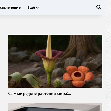
Иска
азвлечение
Ещё
Самые редкие растения мира:…