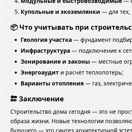
Модульные и быстровозводимые
— г
Купольные и экоземлянки
— для тех,
📦 Что учитывать при строительс
Геология участка
— фундамент подбира
Инфраструктура
— подключение к сетя
Зонирование и законы
— местные ог
Энергоаудит
и расчёт теплопотерь;
Варианты отопления
— газ, электриче
🔚 Заключение
Строительство дома сегодня — это не прос
образа жизни. Новые технологии позволяют
будущего — это синтез архитектурной эсте