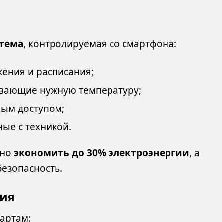
стема
, контролируемая со смартфона:
жения и расписания;
ивающие нужную температуру;
ным доступом;
ные с техникой.
жно
экономить до 30% электроэнергии
, а
безопасность.
гия
дартам: