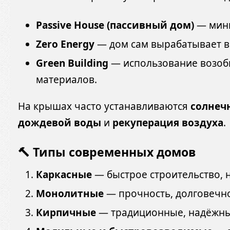
Passive House (пассивный дом)
— мини
Zero Energy
— дом сам вырабатывает в
Green Building
— использование возоб
материалов.
На крышах часто устанавливаются
солнеч
дождевой воды
и
рекуперация воздуха
.
🔨 Типы современных домов
Каркасные
— быстрое строительство, н
Монолитные
— прочность, долговечно
Кирпичные
— традиционные, надёжные