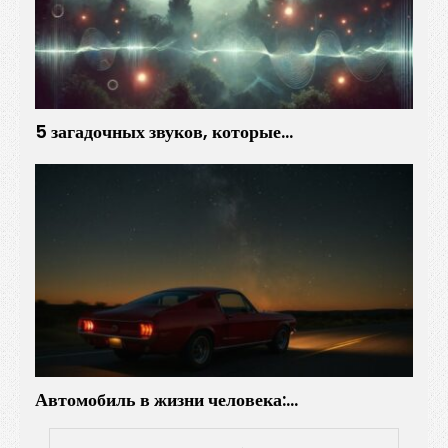
а
х
5 загадочных звуков, которые…
Автомобиль в жизни человека:…