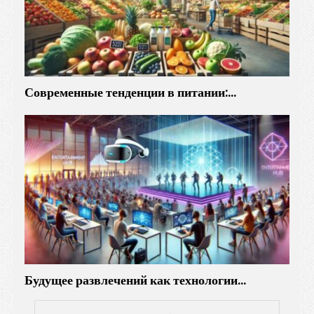
а
х
Современные тенденции в питании:…
Будущее развлечений как технологии…