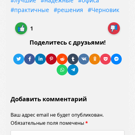
#лучшие
#надёжные
#офиса
#практичные
#решения
#Черновик
1
Поделитесь с друзьями!
Добавить комментарий
Ваш адрес email не будет опубликован.
Обязательные поля помечены
*
К