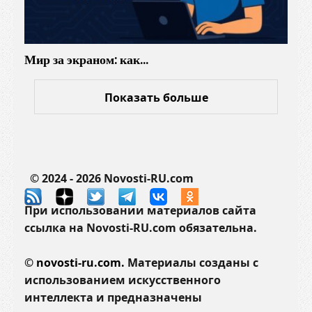
в
е
а
н
н
Мир за экраном: как…
о
с
т
Показать больше
и
© 2024 - 2026 Novosti-RU.com
При использовании материалов сайта
ссылка на Novosti-RU.com обязательна.
©
novosti-ru.com.
Материалы созданы с
использованием искусственного
интеллекта и предназначены