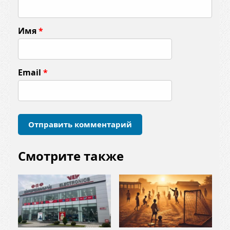
м
м
Имя
*
е
н
т
Email
*
а
р
и
й
*
Смотрите также