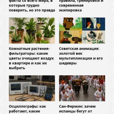
факты со всего мира, в
правила, тренировки и
которые трудно
современная
поверить, но это правда
экипировка
Комнатные растения-
Советская анимация:
фильтраторы: какие
золотой век
цветы очищают воздух
мультипликации и его
в квартире и как их
шедевры
выбрать
Осциллографы: как
Сан-Фермин: зачем
работают, какие
испанцы бегут от