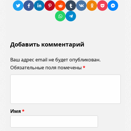
Добавить комментарий
Ваш адрес email не будет опубликован.
Обязательные поля помечены
*
К
о
м
м
Имя
*
е
н