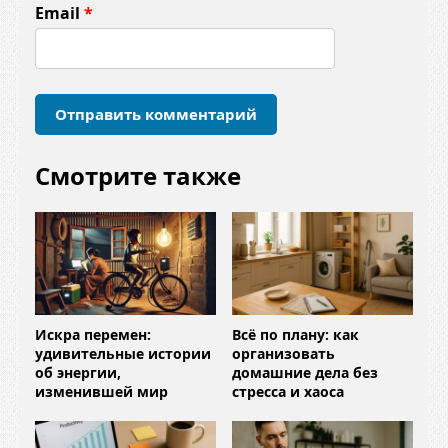
т
Email
*
а
р
и
й
*
Смотрите также
Искра перемен:
Всё по плану: как
удивительные истории
организовать
об энергии,
домашние дела без
изменившей мир
стресса и хаоса