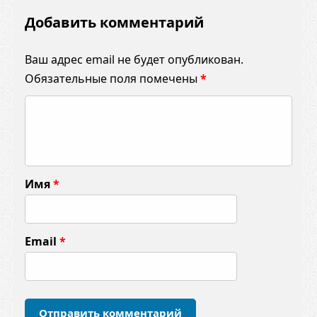
Добавить комментарий
Ваш адрес email не будет опубликован.
Обязательные поля помечены
*
К
о
м
м
Имя
*
е
н
т
Email
*
а
р
и