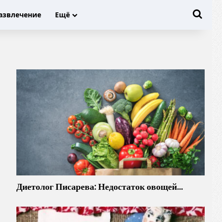
Иска
азвлечение
Ещё
Диетолог Писарева: Недостаток овощей…