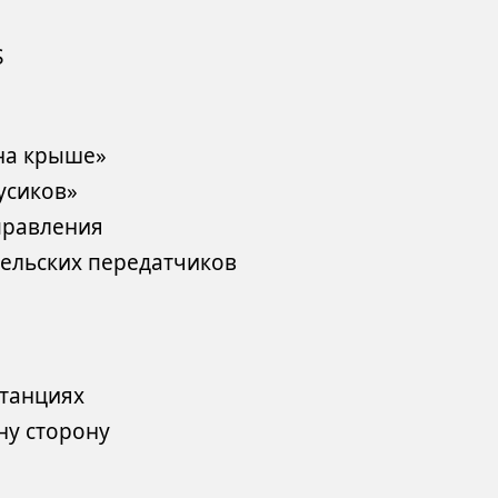
S
 на крыше»
усиков»
правления
тельских передатчиков
станциях
ну сторону