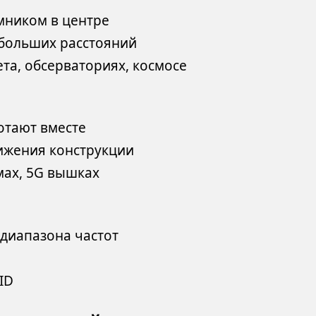
мником в центре
 больших расстояний
ета, обсерваториях, космосе
ботают вместе
ижения конструкции
мах, 5G вышках
диапазона частот
ID