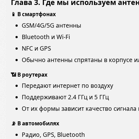
Глава 3. Где мы используем ант
📱 В смартфонах
GSM/4G/5G антенны
Bluetooth и Wi-Fi
NFC и GPS
Обычно антенны спрятаны в корпусе и
📶 В роутерах
Передают интернет по воздуху
Поддерживают 2.4 ГГц и 5 ГГц
От их формы зависит качество сигнала 
📡 В автомобилях
Радио, GPS, Bluetooth