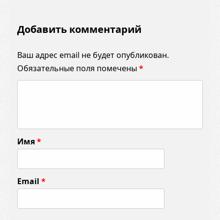
Добавить комментарий
Ваш адрес email не будет опубликован.
Обязательные поля помечены
*
К
о
м
м
Имя
*
е
н
т
Email
*
а
р
и