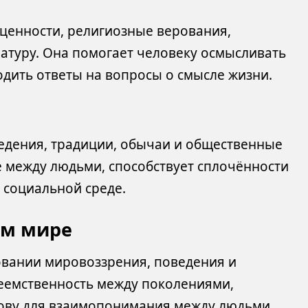
ценности, религиозные верования,
ратуру. Она помогает человеку осмысливать
одить ответы на вопросы о смысле жизни.
едения, традиции, обычаи и общественные
е между людьми, способствует сплочённости
 социальной среде.
ом мире
овании мировоззрения, поведения и
реемственность между поколениями,
нову для взаимопонимания между людьми.