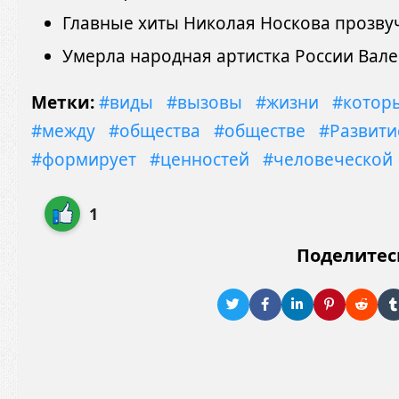
Главные хиты Николая Носкова прозвуч
Умерла народная артистка России Вал
Метки:
#виды
#вызовы
#жизни
#котор
#между
#общества
#обществе
#Развити
#формирует
#ценностей
#человеческой
1
Поделитес