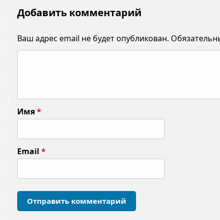
Добавить комментарий
Ваш адрес email не будет опубликован.
Обязательн
К
о
м
м
Имя
*
е
н
т
Email
*
а
р
и
й
*