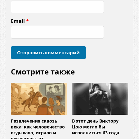
н
т
Email
*
а
р
и
й
*
Смотрите также
Развлечения сквозь
В этот день Виктору
века: как человечество
Цою могло бы
отдыхало, играло и
исполниться 63 года
веселилось от