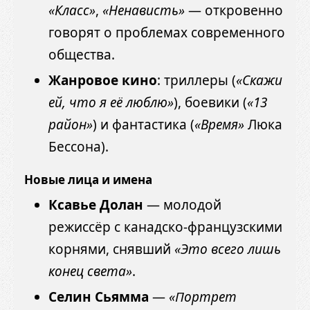
«Класс»
,
«Ненависть»
— откровенно
говорят о проблемах современного
общества.
Жанровое кино
: триллеры (
«Скажи
ей, что я её люблю»
), боевики (
«13
район»
) и фантастика (
«Время»
Люка
Бессона).
Новые лица и имена
Ксавье Долан
— молодой
режиссёр с канадско-французскими
корнями, снявший
«Это всего лишь
конец света»
.
Селин Сьямма
—
«Портрет