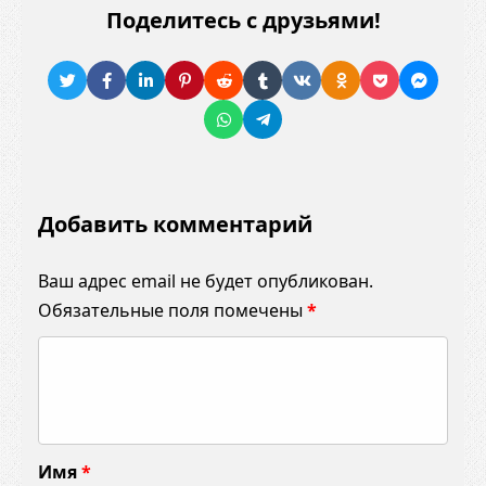
Поделитесь с друзьями!
Добавить комментарий
Ваш адрес email не будет опубликован.
Обязательные поля помечены
*
К
о
м
м
Имя
*
е