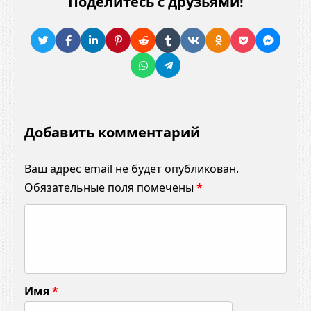
Поделитесь с друзьями!
Добавить комментарий
Ваш адрес email не будет опубликован.
Обязательные поля помечены
*
К
о
м
м
Имя
*
е