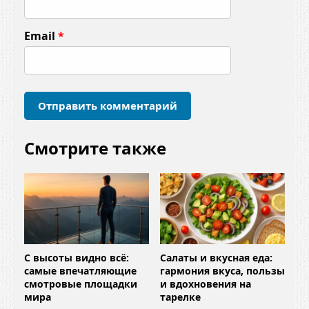
н
т
Email
*
а
р
и
й
*
Смотрите также
С высоты видно всё:
Салаты и вкусная еда:
самые впечатляющие
гармония вкуса, пользы
смотровые площадки
и вдохновения на
мира
тарелке