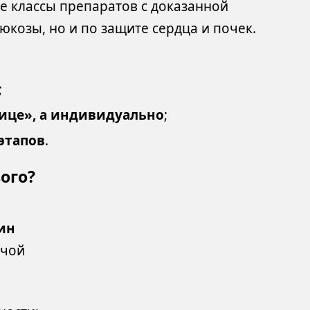
е классы препаратов с доказанной
козы, но и по защите сердца и почек.
;
нице», а индивидуально
;
этапов
.
ого?
ин
очой