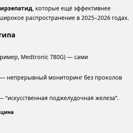
тирзепатид
, которые ещё эффективнее
 широкое распространение в 2025–2026 годах.
типа
ример, Medtronic 780G) — сами
7) — непрерывный мониторинг без проколов
 “искусственная поджелудочная железа”.
ицина