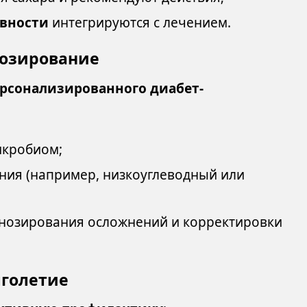
ивности
интегрируются с лечением.
нозирование
рсонализированного диабет-
икробиом;
ния (например, низкоуглеводный или
огнозирования осложнений и корректировки
лголетие