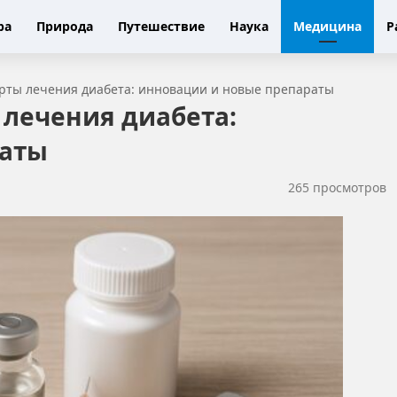
ра
Природа
Путешествие
Наука
Медицина
Р
рты лечения диабета: инновации и новые препараты
 лечения диабета:
раты
265 просмотров