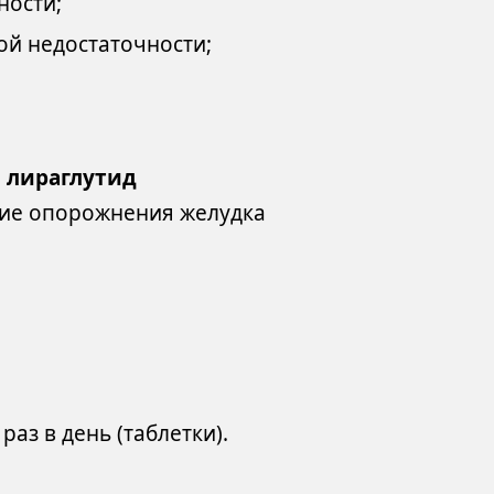
ности;
й недостаточности;
,
лираглутид
ние опорожнения желудка
раз в день (таблетки).