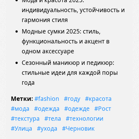
Мода и красота 2025:
индивидуальность, устойчивость и
гармония стиля
Модные сумки 2025: стиль,
функциональность и акцент в
одном аксессуаре
Сезонный маникюр и педикюр:
стильные идеи для каждой поры
года
Метки:
#fashion
#году
#красота
#мода
#одежда
#одежде
#Рост
#текстура
#тела
#технологии
#Улица
#ухода
#Черновик