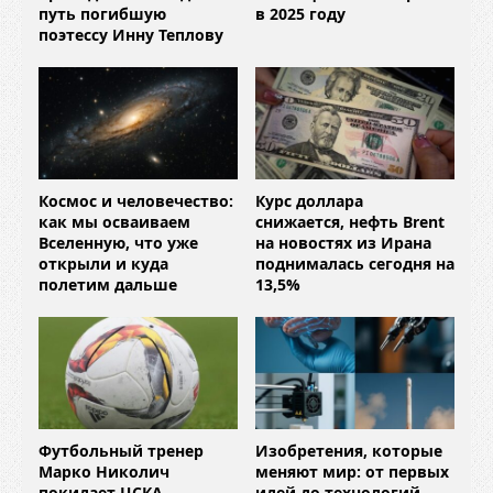
путь погибшую
в 2025 году
поэтессу Инну Теплову
Космос и человечество:
Курс доллара
как мы осваиваем
снижается, нефть Brent
Вселенную, что уже
на новостях из Ирана
открыли и куда
поднималась сегодня на
полетим дальше
13,5%
Футбольный тренер
Изобретения, которые
Марко Николич
меняют мир: от первых
покидает ЦСКА
идей до технологий