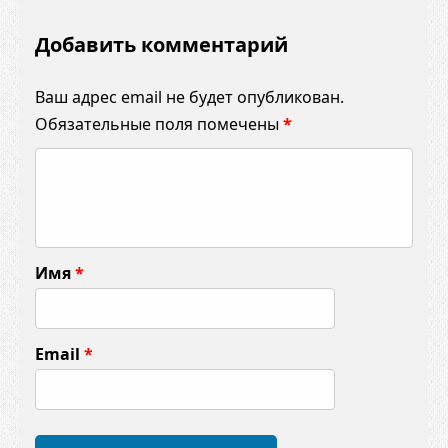
Добавить комментарий
Ваш адрес email не будет опубликован.
Обязательные поля помечены
*
К
о
м
м
Имя
*
е
н
т
Email
*
а
р
и