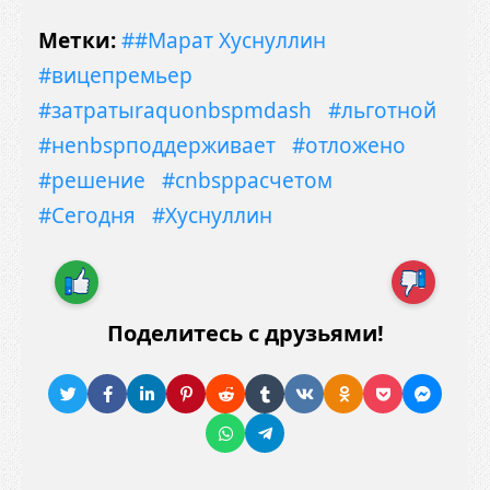
Метки:
##Марат Хуснуллин
#вицепремьер
#затратыraquonbspmdash
#льготной
#неnbspподдерживает
#отложено
#решение
#сnbspрасчетом
#Сегодня
#Хуснуллин
Поделитесь с друзьями!