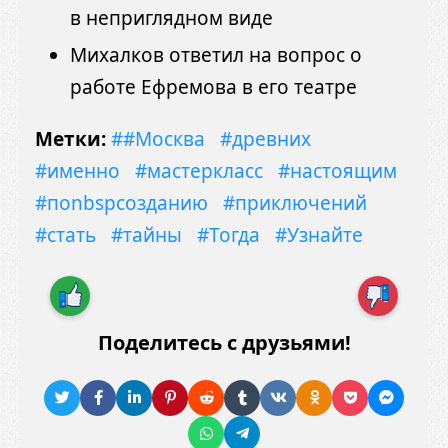
в неприглядном виде
Михалков ответил на вопрос о
работе Ефремова в его театре
Метки:
##Москва
#древних
#именно
#мастеркласс
#настоящим
#поnbspсозданию
#приключений
#стать
#тайны
#Тогда
#Узнайте
Поделитесь с друзьями!