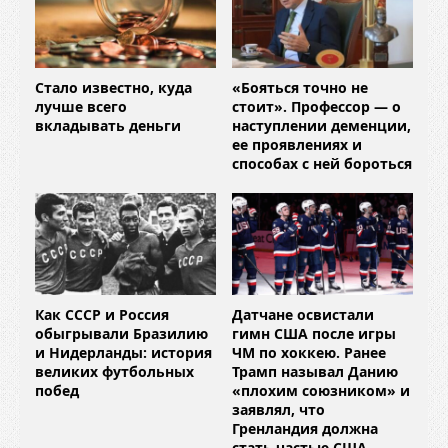
Стало известно, куда
«Бояться точно не
лучше всего
стоит». Профессор — о
вкладывать деньги
наступлении деменции,
ее проявлениях и
способах с ней бороться
Как СССР и Россия
Датчане освистали
обыгрывали Бразилию
гимн США после игры
и Нидерланды: история
ЧМ по хоккею. Ранее
великих футбольных
Трамп называл Данию
побед
«плохим союзником» и
заявлял, что
Гренландия должна
стать частью США