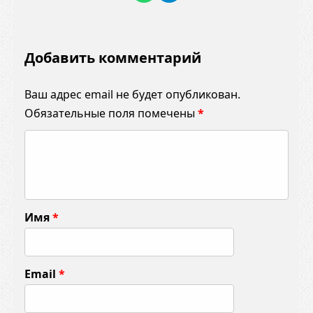
Добавить комментарий
Ваш адрес email не будет опубликован.
Обязательные поля помечены
*
К
о
м
м
Имя
*
е
н
т
Email
*
а
р