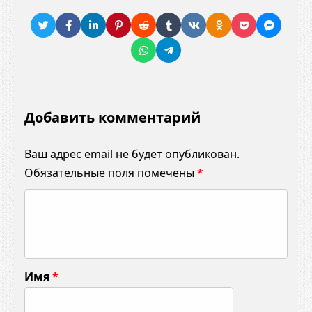
Добавить комментарий
Ваш адрес email не будет опубликован.
Обязательные поля помечены
*
К
о
м
м
Имя
*
е
н