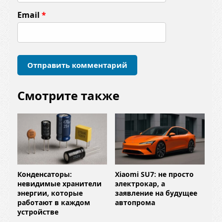
т
Email
*
а
р
и
й
*
Смотрите также
Конденсаторы:
Xiaomi SU7: не просто
невидимые хранители
электрокар, а
энергии, которые
заявление на будущее
работают в каждом
автопрома
устройстве