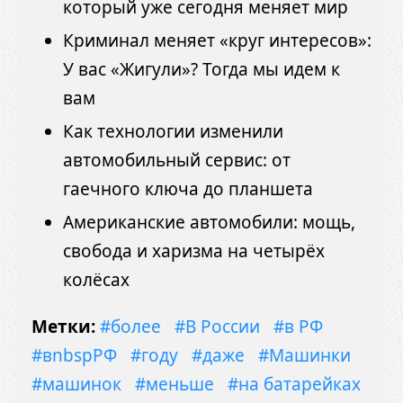
который уже сегодня меняет мир
Криминал меняет «круг интересов»:
У вас «Жигули»? Тогда мы идем к
вам
Как технологии изменили
автомобильный сервис: от
гаечного ключа до планшета
Американские автомобили: мощь,
свобода и харизма на четырёх
колёсах
Метки:
#более
#В России
#в РФ
#вnbspРФ
#году
#даже
#Машинки
#машинок
#меньше
#на батарейках