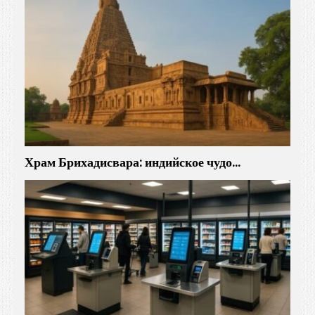
Храм Брихадисвара: индийское чудо…