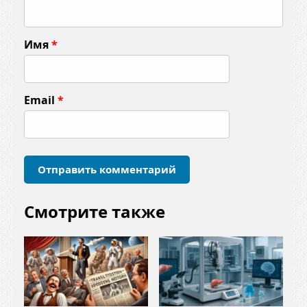
м
м
Имя
*
е
н
т
Email
*
а
р
и
й
*
Смотрите также