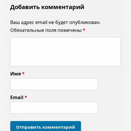
Добавить комментарий
Ваш адрес email не будет опубликован.
Обязательные поля помечены
*
К
о
м
м
Имя
*
е
н
т
Email
*
а
р
и
й