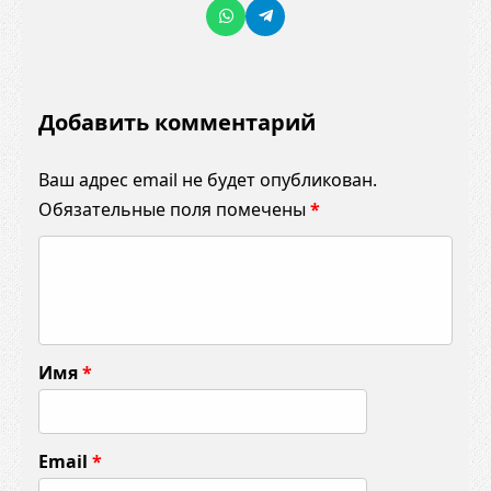
Добавить комментарий
Ваш адрес email не будет опубликован.
Обязательные поля помечены
*
К
о
м
м
Имя
*
е
н
т
Email
*
а