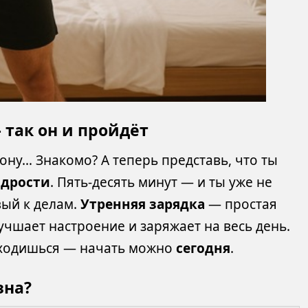
 так он и пройдёт
ону… Знакомо? А теперь представь, что ты
одрости
. Пять-десять минут — и ты уже не
вый к делам.
Утренняя зарядка
— простая
учшает настроение и заряжает на весь день.
находишься — начать можно
сегодня
.
зна?