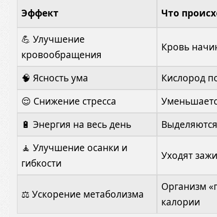
Эффект
Что происх
💪 Улучшение
Кровь начи
кровообращения
🧠 Ясность ума
Кислород п
😌 Снижение стресса
Уменьшается
🔋 Энергия на весь день
Выделяются
🧘 Улучшение осанки и
Уходят зажи
гибкости
Организм «п
⚖️ Ускорение метаболизма
калории