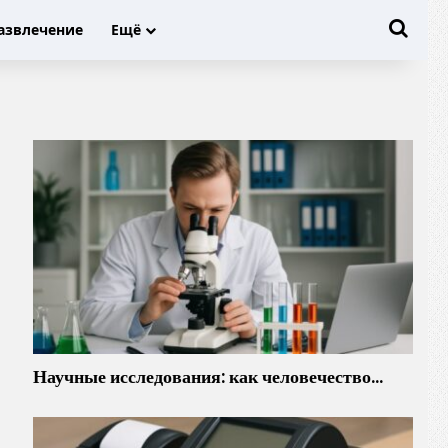
Иска
азвлечение
Ещё
Научные исследования: как человечество…