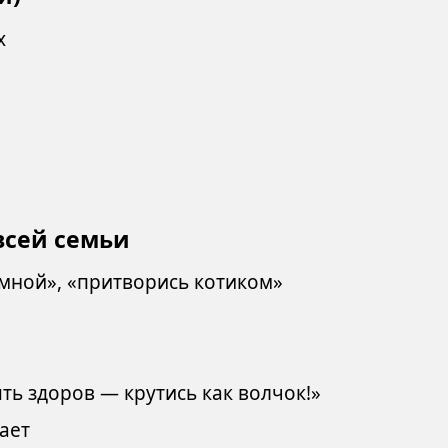
х
всей семьи
 мной», «притворись котиком»
ть здоров — крутись как волчок!»
ает