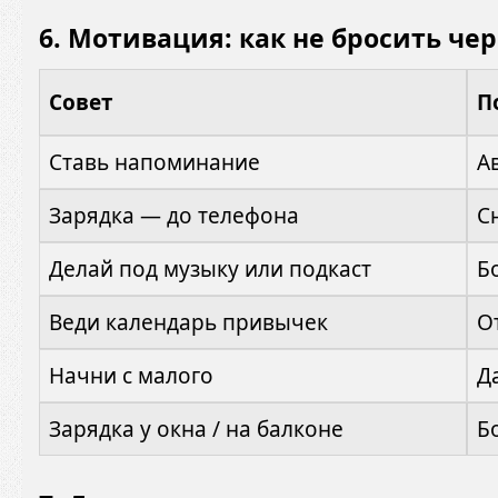
6.
Мотивация: как не бросить чер
Совет
П
Ставь напоминание
А
Зарядка — до телефона
С
Делай под музыку или подкаст
Б
Веди календарь привычек
О
Начни с малого
Д
Зарядка у окна / на балконе
Б