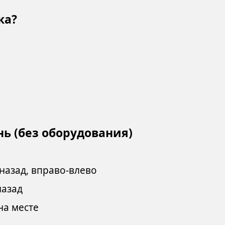
ка?
ь (без оборудования)
назад, вправо-влево
назад
на месте