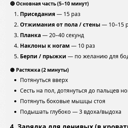
🔵 Основная часть (5–10 минут)
Приседания
— 15 раз
Отжимания от пола / стены
— 10–15 
Планка
— 20–40 секунд
Наклоны к ногам
— 10 раз
Берпи / прыжки
— по желанию для бо
🟣 Растяжка (2 минуты)
Потянуться вверх
Сесть на пол, дотянуться до пальцев но
Потянуть боковые мышцы стоя
Подышать глубоко — 3 вдоха/выдоха
4.
Зарядка для ленивых (в кроват