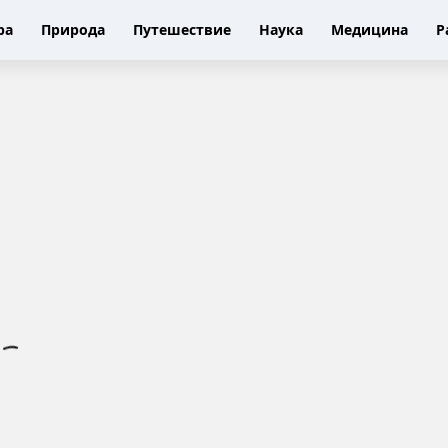
ра
Природа
Путешествие
Наука
Медицина
Р
Б
у
д
у
щ
е
е
в
л
а
д