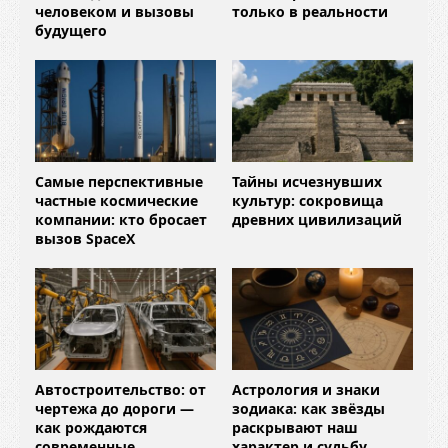
человеком и вызовы
только в реальности
будущего
Самые перспективные
Тайны исчезнувших
частные космические
культур: сокровища
компании: кто бросает
древних цивилизаций
вызов SpaceX
Автостроительство: от
Астрология и знаки
чертежа до дороги —
зодиака: как звёзды
как рождаются
раскрывают наш
современные
характер и судьбу