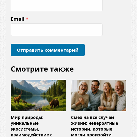
н
т
Email
*
а
р
и
й
*
Смотрите также
Мир природы:
Смех на все случаи
уникальные
жизни: невероятные
экосистемы,
истории, которые
взаимодействие с
могли произойти