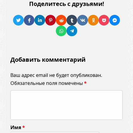
Поделитесь с друзьями!
Добавить комментарий
Ваш адрес email не будет опубликован.
Обязательные поля помечены
*
К
о
м
м
Имя
*
е