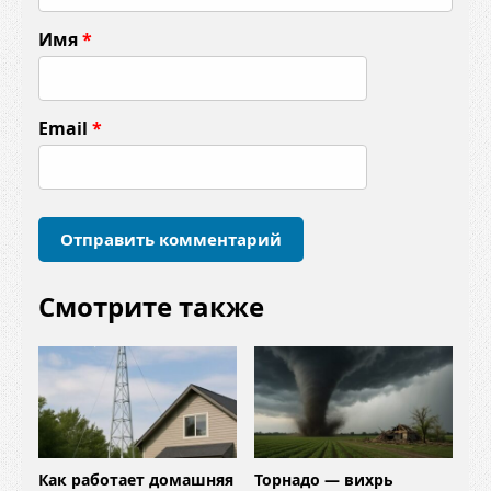
м
Имя
*
е
н
т
Email
*
а
р
и
й
*
Смотрите также
Как работает домашняя
Торнадо — вихрь