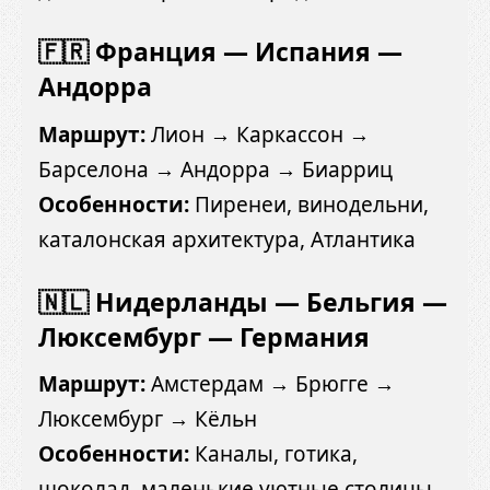
🇫🇷 Франция — Испания —
Андорра
Маршрут:
Лион → Каркассон →
Барселона → Андорра → Биарриц
Особенности:
Пиренеи, винодельни,
каталонская архитектура, Атлантика
🇳🇱 Нидерланды — Бельгия —
Люксембург — Германия
Маршрут:
Амстердам → Брюгге →
Люксембург → Кёльн
Особенности:
Каналы, готика,
шоколад, маленькие уютные столицы