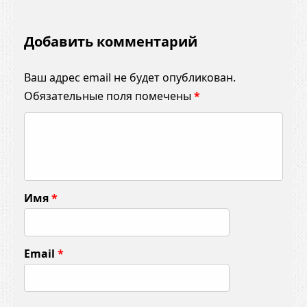
Добавить комментарий
Ваш адрес email не будет опубликован.
Обязательные поля помечены
*
К
о
м
м
Имя
*
е
н
т
Email
*
а
р