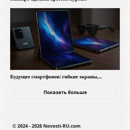
д
м
о
в
к
у
Будущее смартфонов: гибкие экраны,…
Показать больше
© 2024 - 2026 Novosti-RU.com