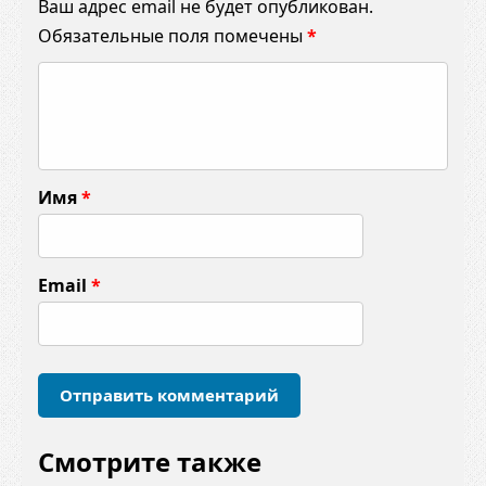
Ваш адрес email не будет опубликован.
Обязательные поля помечены
*
К
о
м
м
Имя
*
е
н
т
Email
*
а
р
и
й
*
Смотрите также