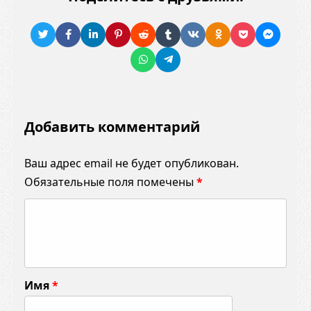
Добавить комментарий
Ваш адрес email не будет опубликован.
Обязательные поля помечены
*
К
о
м
м
Имя
*
е