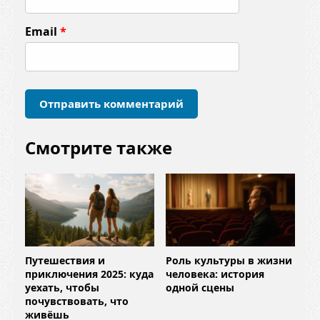
н
т
Email
*
а
р
и
й
*
Смотрите также
Путешествия и
Роль культуры в жизни
приключения 2025: куда
человека: история
уехать, чтобы
одной сцены
почувствовать, что
живёшь