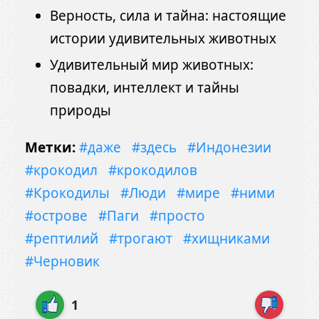
Верность, сила и тайна: настоящие
истории удивительных животных
Удивительный мир животных:
повадки, интеллект и тайны
природы
Метки:
#даже
#здесь
#Индонезии
#крокодил
#крокодилов
#Крокодилы
#Люди
#мире
#ними
#острове
#Паги
#просто
#рептилий
#трогают
#хищниками
#Черновик
1