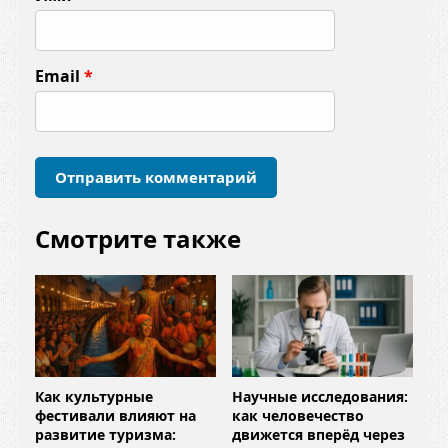
е
н
т
Email
*
а
р
и
й
*
Смотрите также
Как культурные
Научные исследования:
фестивали влияют на
как человечество
развитие туризма:
движется вперёд через