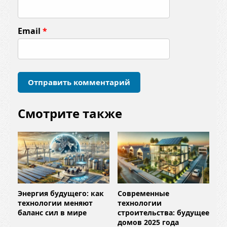
н
т
Email
*
а
р
и
й
*
Смотрите также
Энергия будущего: как
Современные
технологии меняют
технологии
баланс сил в мире
строительства: будущее
домов 2025 года