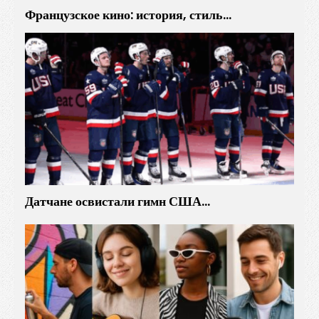
Французское кино: история, стиль…
Датчане освистали гимн США…