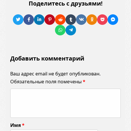
Поделитесь с друзьями!
Добавить комментарий
Ваш адрес email не будет опубликован.
Обязательные поля помечены
*
К
о
м
м
Имя
*
е