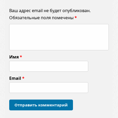
Ваш адрес email не будет опубликован.
Обязательные поля помечены
*
К
о
м
м
Имя
*
е
н
т
Email
*
а
р
и
й
*