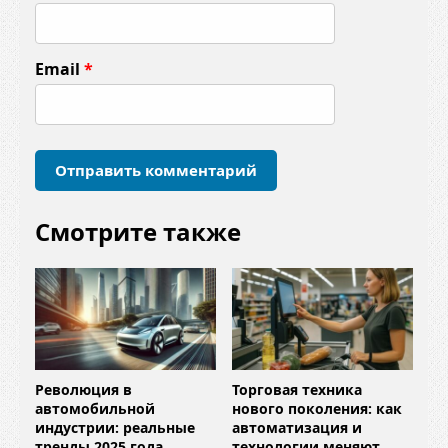
н
т
Email
*
а
р
и
й
*
Смотрите также
Революция в
Торговая техника
автомобильной
нового поколения: как
индустрии: реальные
автоматизация и
тренды 2025 года
технологии меняют