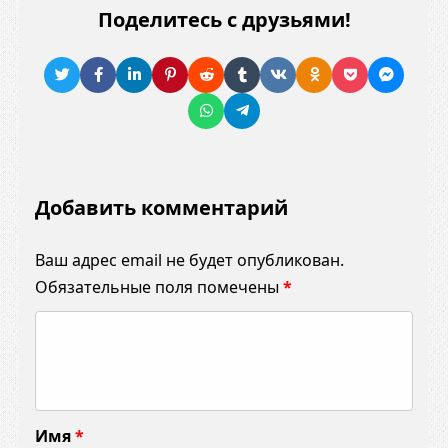
Поделитесь с друзьями!
Добавить комментарий
Ваш адрес email не будет опубликован.
Обязательные поля помечены
*
К
о
м
м
Имя
*
е