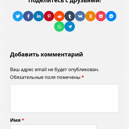
Поделитесь с друзьями!
Добавить комментарий
Ваш адрес email не будет опубликован.
Обязательные поля помечены
*
К
о
м
м
Имя
*
е