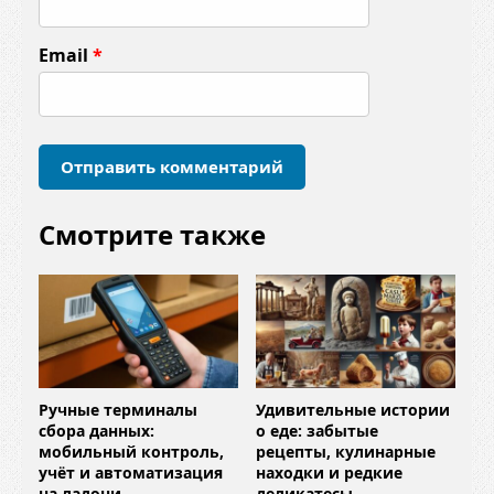
н
т
Email
*
а
р
и
й
*
Смотрите также
Ручные терминалы
Удивительные истории
сбора данных:
о еде: забытые
мобильный контроль,
рецепты, кулинарные
учёт и автоматизация
находки и редкие
на ладони
деликатесы