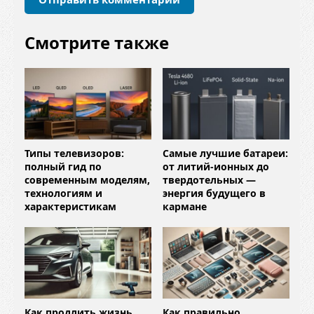
й
*
Смотрите также
Типы телевизоров:
Самые лучшие батареи:
полный гид по
от литий-ионных до
современным моделям,
твердотельных —
технологиям и
энергия будущего в
характеристикам
кармане
Как продлить жизнь
Как правильно