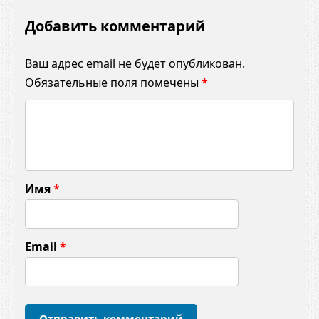
Добавить комментарий
Ваш адрес email не будет опубликован.
Обязательные поля помечены
*
К
о
м
м
Имя
*
е
н
т
Email
*
а
р
и