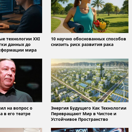
е технологии XXI
10 научно обоснованных способов
отки данных до
снизить риск развития рака
сформации мира
ил на вопрос о
Энергия Будущего Как Технологии
 в его театре
Перевращают Мир в Чистое и
Устойчивое Пространство