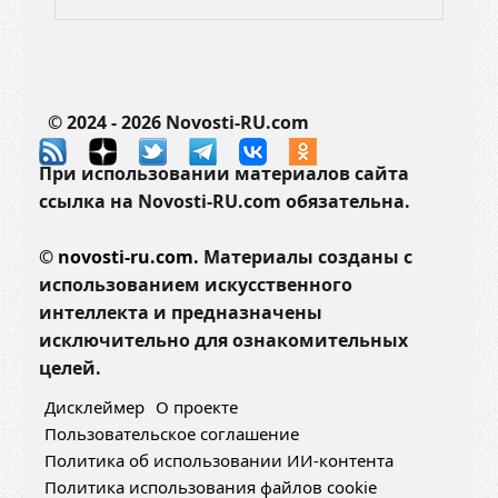
а
л
ь
н
© 2024 - 2026 Novosti-RU.com
о
р
При использовании материалов сайта
а
ссылка на Novosti-RU.com обязательна.
б
о
©
novosti-ru.com.
Материалы созданы с
т
использованием искусственного
а
интеллекта и предназначены
ю
исключительно для ознакомительных
т
целей.
Дисклеймер
О проекте
Пользовательское соглашение
Политика об использовании ИИ-контента
Политика использования файлов cookie